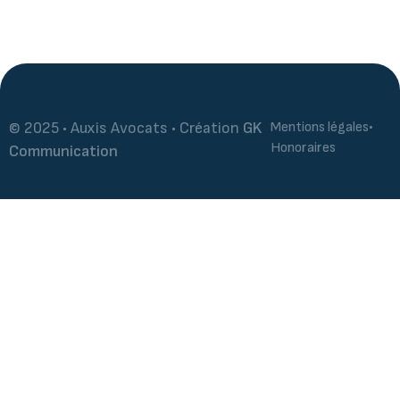
© 2025 • Auxis Avocats • Création
GK
Mentions légales
•
Honoraires
Communication