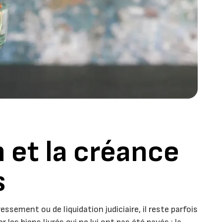
 et la créance
s
ssement ou de liquidation judiciaire, il reste parfois