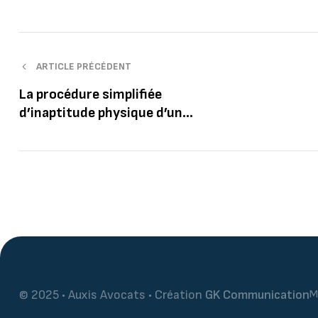
ARTICLE PRÉCÉDENT
La procédure simplifiée
d’inaptitude physique d’un
salarié
© 2025 • Auxis Avocats • Création
GK Communication
M