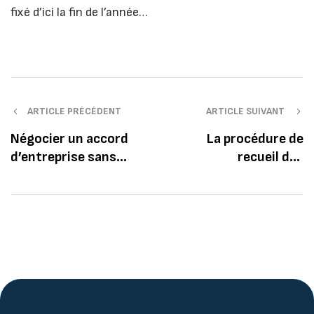
fixé d’ici la fin de l’année…
ARTICLE PRÉCÉDENT
ARTICLE SUIVANT
Négocier un accord
La procédure de
d’entreprise sans
recueil des
délégué syndical
signalements et de
protection des
lanceurs d’alerte